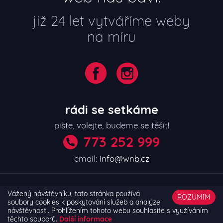
již 24 let vytváříme weby
na míru
rádi se setkáme
pište, volejte, budeme se těšit!
773 252 999
email:
info@wnb.cz
made with
by Web nás baví
Vážený návštěvníku, tato stránka používá
ROZUMÍM
soubory cookies k poskytování služeb a analýze
ochrana os. údajů
návštěvnosti. Prohlížením tohoto webu souhlasíte s využíváním
těchto souborů.
Další informace